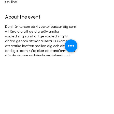
On-line
About the event
Den här kursen på 4 veckor passar dig som
vill lära dig att ge dig själv andlig
vägledning samt att ge vägledning till
andra genom att kanalisera. Du kommer
att stärka kraften mellan dig och ditt
andliga team. Ofta sker en transformation
där du skapar en känsla av helande och
hittar ditt eget högre syfte. Du får också
hemövningar som syftar till att öppna dina
sinnen och finna en inre ro.
Share this event